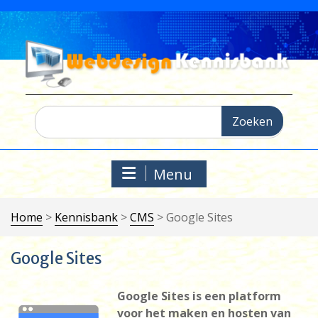
Ga
naar
de
inhoud
Zoeken
naar:
Menu
Home
>
Kennisbank
>
CMS
>
Google Sites
Google Sites
Google Sites is een platform
voor het maken en hosten van