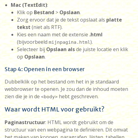
Mac (TextEdit)
:
Klik op
Bestand
>
Opslaan
.
Zorg ervoor dat je de tekst opslaat als
platte
tekst
(niet als RTF).
Kies een naam met de extensie
.html
(bijvoorbeeld
).
mijnpagina.html
Selecteer bij
Opslaan als
de juiste locatie en klik
op
Opslaan
.
Stap 4: Openen in een browser
Dubbelklik op het bestand om het in je standaard
webbrowser te openen. Je zou dan de inhoud moeten
zien die je in de
hebt geschreven.
<body>
Waar wordt HTML voor gebruikt?
Paginastructuur
: HTML wordt gebruikt om de
structuur van een webpagina te definiëren. Dit omvat
het maken van koppen, paragrafen, lijsten, tabellen,