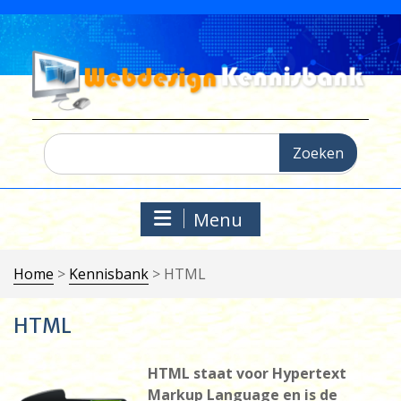
Ga
naar
de
inhoud
Zoeken
naar:
Menu
Home
>
Kennisbank
>
HTML
HTML
HTML staat voor Hypertext
Markup Language en is de