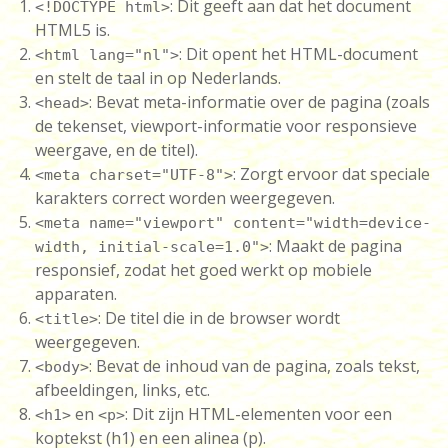
: Dit geeft aan dat het document
<!DOCTYPE html>
HTML5 is.
: Dit opent het HTML-document
<html lang="nl">
en stelt de taal in op Nederlands.
: Bevat meta-informatie over de pagina (zoals
<head>
de tekenset, viewport-informatie voor responsieve
weergave, en de titel).
: Zorgt ervoor dat speciale
<meta charset="UTF-8">
karakters correct worden weergegeven.
<meta name="viewport" content="width=device-
: Maakt de pagina
width, initial-scale=1.0">
responsief, zodat het goed werkt op mobiele
apparaten.
: De titel die in de browser wordt
<title>
weergegeven.
: Bevat de inhoud van de pagina, zoals tekst,
<body>
afbeeldingen, links, etc.
en
: Dit zijn HTML-elementen voor een
<h1>
<p>
koptekst (h1) en een alinea (p).