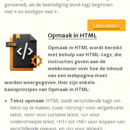
genoemd), als de beëindiging (eind-tag) beginnen
met
<
en eindigen met
>
…
Lees meer »
Opmaak in HTML
Opmaak in HTML wordt bereikt
met behulp van HTML-tags, die
instructies geven aan de
webbrowser over hoe de inhoud
van een webpagina moet
worden weergegeven. Hier zijn enkele
basisprincipes van Opmaak in HTML:
Tekst opmaak
: HTML biedt verschillende tags om
tekst op te maken, zoals <strong> voor vetgedrukte
tekst, <em> voor cursieve tekst, <u> voor
onderstreepte tekst, <h1>
tot <h6>
voor koppen van
verschillende niveaus, en <p> voor alinea’s…