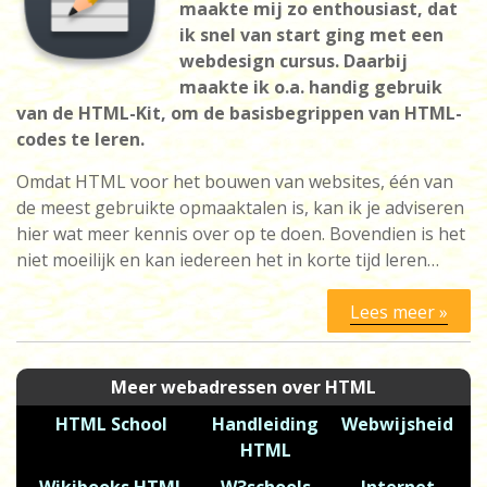
maakte mij zo enthousiast, dat
ik snel van start ging met een
webdesign cursus. Daarbij
maakte ik o.a. handig gebruik
van de HTML-Kit, om de basisbegrippen van HTML-
codes te leren.
Omdat HTML voor het bouwen van websites, één van
de meest gebruikte opmaaktalen is, kan ik je adviseren
hier wat meer kennis over op te doen. Bovendien is het
niet moeilijk en kan iedereen het in korte tijd leren…
Lees meer »
Meer webadressen over HTML
HTML School
Handleiding
Webwijsheid
HTML
Wikibooks HTML
W3schools
Internet