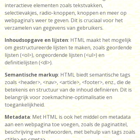
interactieve elementen zoals tekstvakken,
selectievakjes, radio-knoppen, knoppen en meer op
webpagina’s weer te geven. Dit is cruciaal voor het
verzamelen van gegevens van gebruikers.
Inhoudsopgave en lijsten
: HTML maakt het mogelijk
om gestructureerde lijsten te maken, zoals geordende
lijsten (<ol>), ongeordende lijsten (<ul>) en
definitielijsten (<dl>).
Semantische markup
: HTML biedt semantische tags
zoals <header>, <nav>, <article>, <footer>, enz., die de
betekenis en structuur van de inhoud definiëren. Dit is
belangrijk voor zoekmachine-optimalisatie en
toegankelijkheid.
Metadata
: Met HTML is ook het middel om metadata
aan een webpagina toe voegen, zoals de paginatitel,
beschrijving en trefwoorden, met behulp van tags zoals
<title> en <meta>.