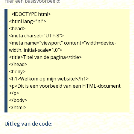
Hier een basisvoorbeeld:
<!DOCTYPE html>
<html lang=”nl”>
<head>
<meta charset=”UTF-8″>
<meta name=”viewport” content=”width=device-
width, initial-scale=1.0″>
<title>Titel van de pagina</title>
</head>
<body>
<h1>Welkom op mijn website!</h1>
<p>Dit is een voorbeeld van een HTML-document.
</p>
</body>
</html>
Uitleg van de code: